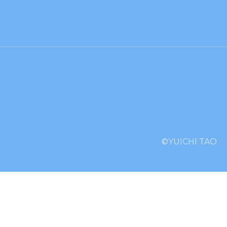
©YUICHI TAO︎