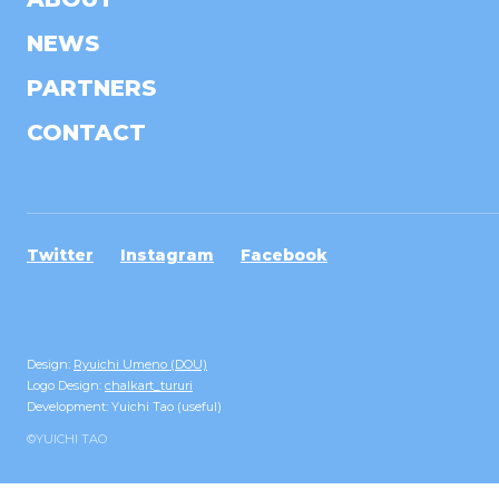
NEWS
PARTNERS
CONTACT
Twitter
Instagram
Facebook
Design:
Ryuichi Umeno (DOU)
Logo Design:
chalkart_tururi
Development: Yuichi Tao (useful)
©YUICHI TAO︎