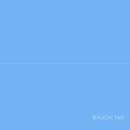
©YUICHI TAO︎