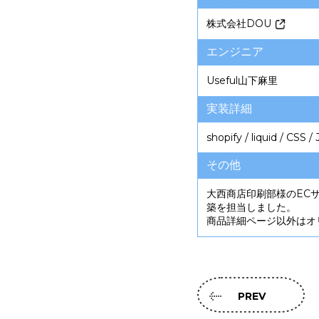
株式会社DOU
エンジニア
Useful
山下麻里
実装詳細
shopify / liquid / CSS / 
その他
大西商店印刷部様のECサ
築を担当しました。
商品詳細ページ以外はオ
PREV