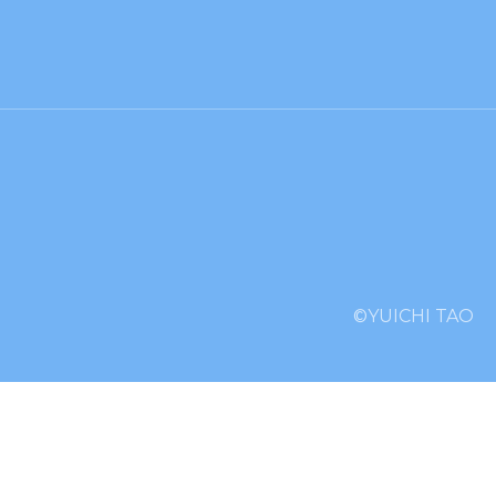
©YUICHI TAO︎