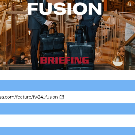
usa.com/feature/fw24_fusion