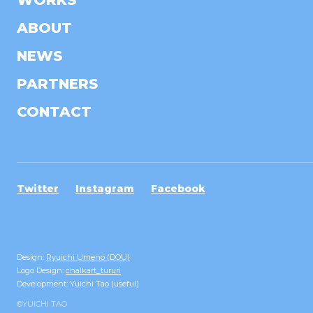
WORKS
ABOUT
NEWS
PARTNERS
CONTACT
Twitter
Instagram
Facebook
Design:
Ryuichi Umeno (DOU)
Logo Design:
chalkart_tururi
Development: Yuichi Tao (useful)
©YUICHI TAO︎