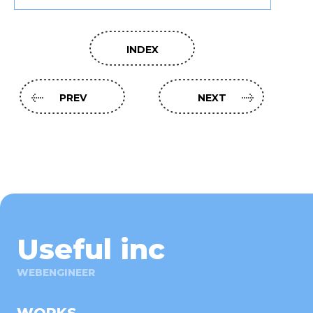
INDEX
PREV
NEXT
Useful inc
WEBENGINEER