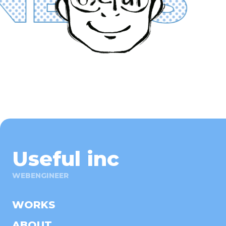
Useful inc
WEBENGINEER
WORKS
ABOUT