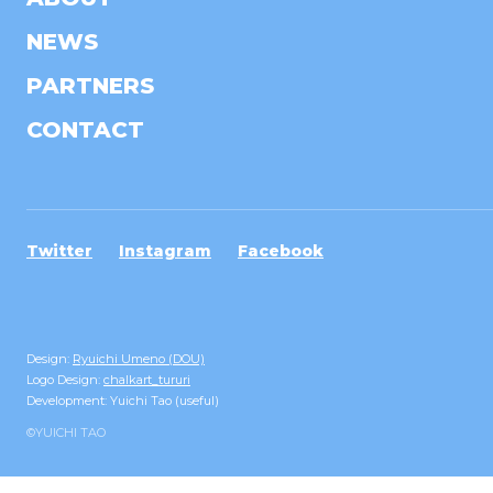
NEWS
PARTNERS
CONTACT
Twitter
Instagram
Facebook
Design:
Ryuichi Umeno (DOU)
Logo Design:
chalkart_tururi
Development: Yuichi Tao (useful)
©YUICHI TAO︎