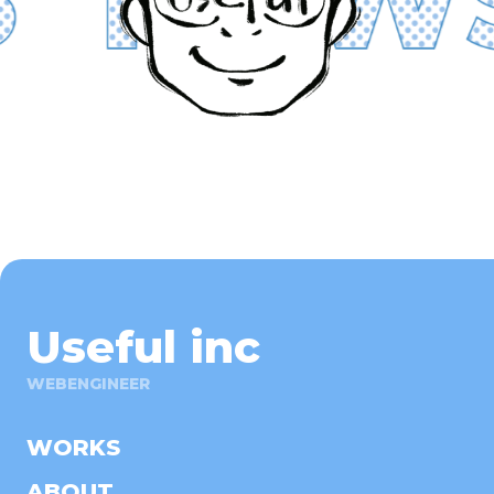
Useful inc
WEBENGINEER
WORKS
ABOUT