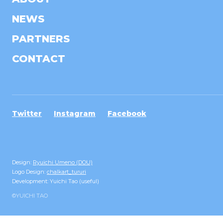
NEWS
PARTNERS
CONTACT
Twitter
Instagram
Facebook
Design:
Ryuichi Umeno (DOU)
Logo Design:
chalkart_tururi
Development: Yuichi Tao (useful)
©YUICHI TAO︎