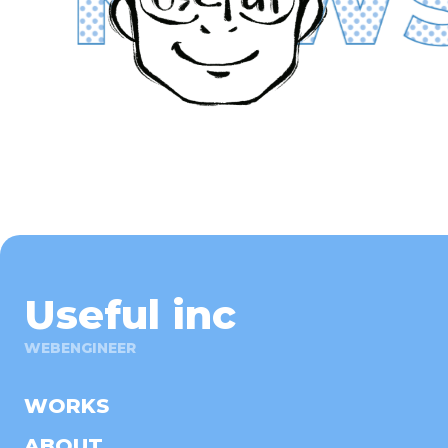
Useful inc
WEBENGINEER
WORKS
ABOUT