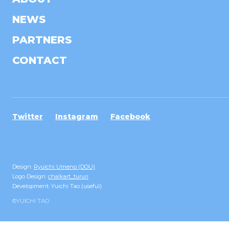
NEWS
PARTNERS
CONTACT
Twitter
Instagram
Facebook
Design:
Ryuichi Umeno (DOU)
Logo Design:
chalkart_tururi
Development: Yuichi Tao (useful)
©YUICHI TAO︎